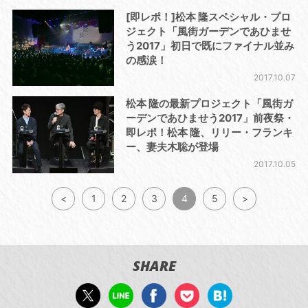
[即レポ！]松本 隆スペシャル・プロ
ジェクト「風街ガーデンであひませ
う2017」初日で既にファイナル並み
の感涙！
2017.10.07
松本 隆の最新プロジェクト「風街ガ
ーデンであひませう2017」前夜祭・
即レポ！松本 隆、リリー・フランキ
ー、妻夫木聡が登場
2017.10.05
<
1
2
3
4
5
>
SHARE