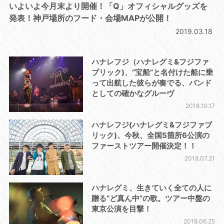
いよいよ今月末より開催！「Q」オフィシャルグッズを
発表！神戸場所のフード・会場MAPが公開！
2019.03.18
ハナレフジ（ハナレグミ&フジファ
ブリック)、“宝船”と名付けた船に乗
って出航した彼らが奏でる、バンド
としての確かなグルーヴ
2018.10.17
ハナレフジ(ハナレグミ&フジファブ
リック)、今秋、全国5箇所6公演の
ファーストツアー開催決定！！
2018.07.21
ハナレグミ、生きていく全ての人に
贈る“ど真ん中”の歌。ツアー中盤の
東京公演を目撃！
2018.06.25