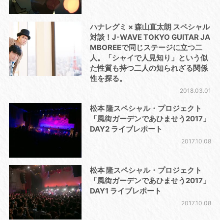
ハナレグミ × 森山直太朗 スペシャル
対談！J-WAVE TOKYO GUITAR JA
MBOREEで同じステージに立つ二
人。「シャイで人見知り」という似
た性質も持つ二人の知られざる関係
性を探る。
2018.03.01
松本 隆スペシャル・プロジェクト
「風街ガーデンであひませう2017」
DAY2 ライブレポート
2017.10.08
松本 隆スペシャル・プロジェクト
「風街ガーデンであひませう2017」
DAY1 ライブレポート
2017.10.08