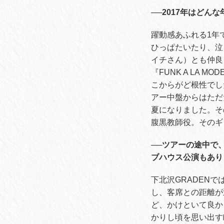
──2017年はどん
躍動感あふれる1年
ひっぱたいたり、泣
イチさん）とも仲良
『FUNK A LA
こからがど根性でし
アー中盤からはただ
夏になりました。そ
腹黒教師役。そのギ
──ツアーの途中で
ブハウス公演もあり
下北沢GRADEN
し、客席との距離が
ど、かけといて良か
かりし頃を思い出す