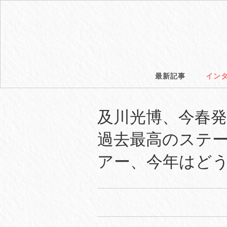
最新記事
イン
及川光博、今春発
過去最高のステ
アー、今年はど