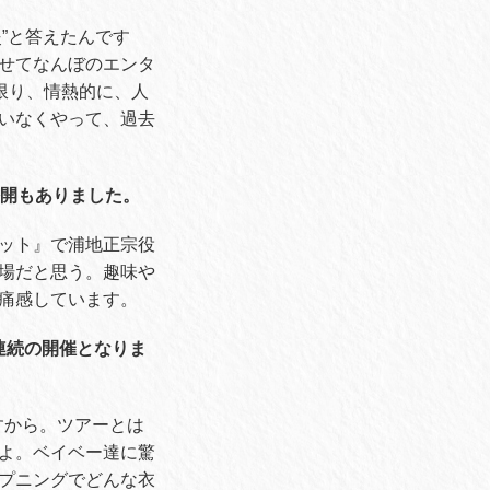
炎”と答えたんです
せてなんぼのエンタ
限り、情熱的に、人
いなくやって、過去
公開もありました。
ット』で浦地正宗役
場だと思う。趣味や
痛感しています。
連続の開催となりま
すから。ツアーとは
よ。ベイベー達に驚
プニングでどんな衣