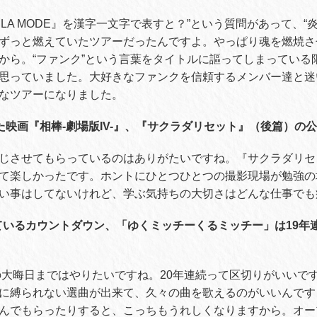
 A LA MODE』を漢字一文字で表すと？”という質問があって、“
ずっと燃えていたツアーだったんですよ。やっぱり魂を燃焼さ
から。“ファンク”という言葉をタイトルに謳ってしまっている
思っていました。大好きなファンクを信頼するメンバー達と迷
なツアーになりました。
した映画『相棒-劇場版IV-』、『サクラダリセット』（後篇）の
じさせてもらっているのはありがたいですね。『サクラダリセ
て楽しかったです。ホントにひとつひとつの撮影現場が勉強の
い事はしてないけれど、学ぶ気持ちの大切さはどんな仕事でも
ているカウントダウン、「ゆくミッチーくるミッチー」は19年
年の大晦日まではやりたいですね。20年連続って区切りがいいで
に縛られない選曲が出来て、久々の曲を歌えるのがいいんです
んでもらったりすると、こっちもうれしくなりますから。オー