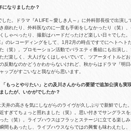
な年になりましたか？
でした。ドラマ『A LIFE～愛しき人～』に外科部長役で出演
き崩れたり、外科医なのに一度も手術をしなかったり（笑）、
くしゃべったり、撮影はハードだったけど楽しい日々でした。
 MODE』のレコーディングをして、1月2月の時点ですでにヘトヘ
た（笑）。プロモーション活動でバラエティ番組にも出演し、
ただ楽しく、大人げなくはしゃいでいて、ツアータイトルどお
の反動なのかどうかわからないけれど、秋からはドラマ『明日
ャップがすごいなと我ながら思います。
、「もっとやりたい」との及川さんからの要望で追加公演も実
ましたが、いかがでしたか？
では天井の高さを気にしながらのライヴが久しぶりで新鮮でした
近すぎてちょっと照れました（笑）。思い付きでサングラスを
った（笑）。ライブハウスはフラッとステージに立てる楽しみ
瞬間もあったし、ライブハウスならではの興奮も味わえたし、