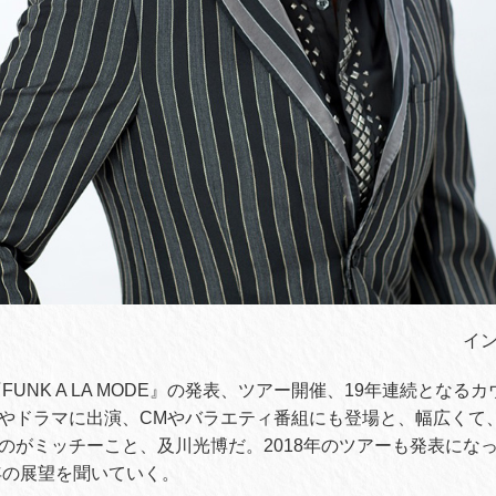
イ
『FUNK A LA MODE』の発表、ツアー開催、19年連続とな
やドラマに出演、CMやバラエティ番組にも登場と、幅広くて
のがミッチーこと、及川光博だ。2018年のツアーも発表になった
8年の展望を聞いていく。