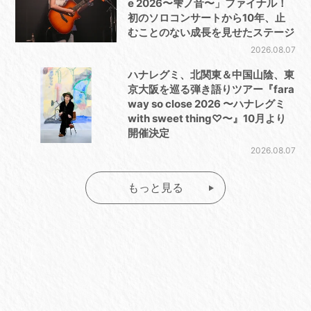
e 2026〜雫ノ音〜」ファイナル！
初のソロコンサートから10年、止
むことのない成長を見せたステージ
2026.08.07
ハナレグミ、北関東＆中国山陰、東
京大阪を巡る弾き語りツアー『fara
way so close 2026 〜ハナレグミ
with sweet thing♡〜』10月より
開催決定
2026.08.07
もっと見る