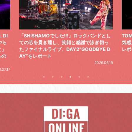
 DI
「SHISHAMOでした!!!」ロックバンドとし
TO
やら
ての芯を貫き通し、笑顔と感謝で泳ぎ切っ
気感
と」
たファイナルライブ、DAY2“GOODBYE D
レポ
ルの
AY”をレポート
2026.06.19
.07.17