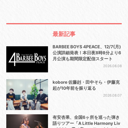
最新記事
BARBEE BOYS 4PEACE、12/7(月)
公演詳細発表！本日夜8時8分より6
月公演も期間限定配信スタート
2026.08.08
kobore 佐藤赳・田中そら・伊藤克
起が10年前を振り返る
2026.08.07
有安杏果、全国6ヶ所を巡った弾き
語りツアー「A Little Harmony Liv