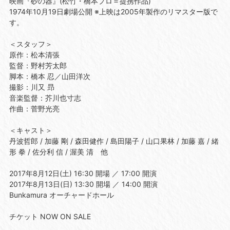
映画『砂の器』(松竹・橋本プロ＝提携作品)
1974年10月19日劇場公開 ※上映は2005年製作のリマスター版で
す。
＜スタッフ＞
原作：松本清張
監督：野村芳太郎
脚本：橋本 忍／山田洋次
撮影：川又 昻
音楽監督：芥川也寸志
作曲：菅野光亮
＜キャスト＞
丹波哲郎 / 加藤 剛 / 森田健作 / 島田陽子 / 山口果林 / 加藤 嘉 / 緒
形 拳 / 佐分利 信 / 渥美 清 他
2017年8月12日(土) 16:30 開場 ／ 17:00 開演
2017年8月13日(日) 13:30 開場 ／ 14:00 開演
Bunkamura オーチャードホール
チケット NOW ON SALE