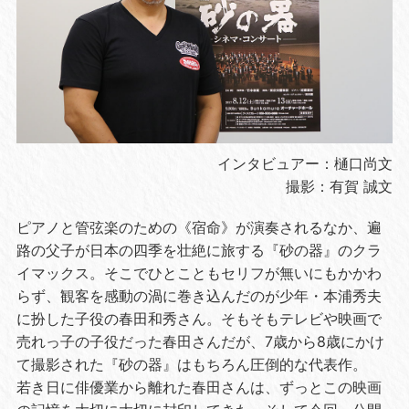
インタビュアー
：樋口尚文
撮影
：有賀 誠文
ピアノと管弦楽のための《宿命》が演奏されるなか、遍
路の父子が日本の四季を壮絶に旅する『砂の器』のクラ
イマックス。そこでひとこともセリフが無いにもかかわ
らず、観客を感動の渦に巻き込んだのが少年・本浦秀夫
に扮した子役の春田和秀さん。そもそもテレビや映画で
売れっ子の子役だった春田さんだが、7歳から8歳にかけ
て撮影された『砂の器』はもちろん圧倒的な代表作。
若き日に俳優業から離れた春田さんは、ずっとこの映画