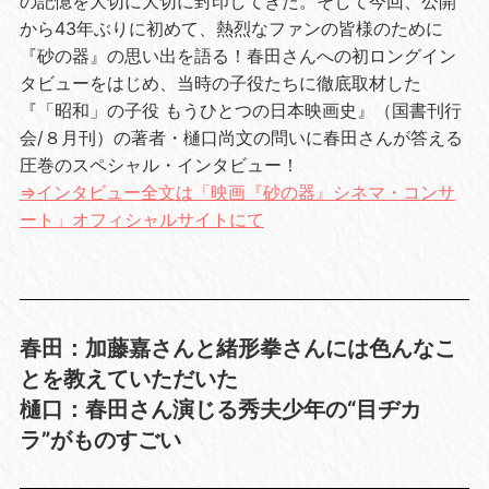
の記憶を大切に大切に封印してきた。そして今回、公開
から43年ぶりに初めて、熱烈なファンの皆様のために
『砂の器』の思い出を語る！春田さんへの初ロングイン
タビューをはじめ、当時の子役たちに徹底取材した
『「昭和」の子役 もうひとつの日本映画史』（国書刊行
会/８月刊）の著者・樋口尚文の問いに春田さんが答える
圧巻のスペシャル・インタビュー！
⇒インタビュー全文は「映画『砂の器』シネマ・コンサ
ート」オフィシャルサイトにて
春田：加藤嘉さんと緒形拳さんには色んなこ
とを教えていただいた
樋口：春田さん演じる秀夫少年の“目ヂカ
ラ”がものすごい