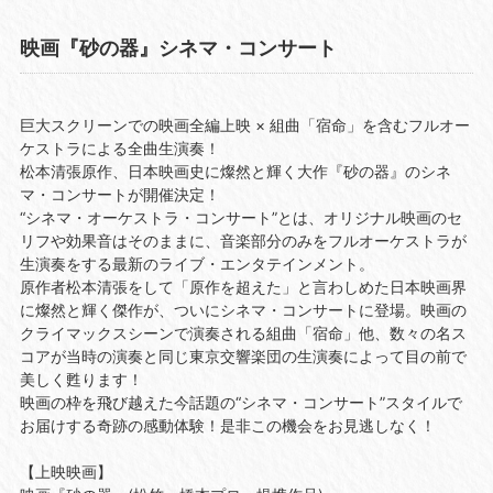
映画『砂の器』シネマ・コンサート
巨大スクリーンでの映画全編上映 × 組曲「宿命」を含むフルオー
ケストラによる全曲生演奏！
松本清張原作、日本映画史に燦然と輝く大作『砂の器』のシネ
マ・コンサートが開催決定！
“シネマ・オーケストラ・コンサート”とは、オリジナル映画のセ
リフや効果音はそのままに、音楽部分のみをフルオーケストラが
生演奏をする最新のライブ・エンタテインメント。
原作者松本清張をして「原作を超えた」と言わしめた日本映画界
に燦然と輝く傑作が、ついにシネマ・コンサートに登場。映画の
クライマックスシーンで演奏される組曲「宿命」他、数々の名ス
コアが当時の演奏と同じ東京交響楽団の生演奏によって目の前で
美しく甦ります！
映画の枠を飛び越えた今話題の“シネマ・コンサート”スタイルで
お届けする奇跡の感動体験！是非この機会をお見逃しなく！
【上映映画】