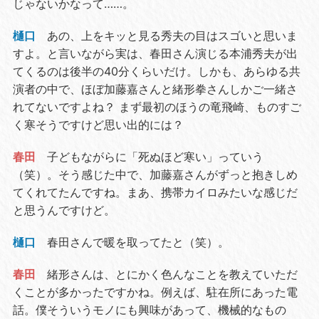
じゃないかなって……。
樋口
あの、上をキッと見る秀夫の目はスゴいと思いま
すよ。と言いながら実は、春田さん演じる本浦秀夫が出
てくるのは後半の40分くらいだけ。しかも、あらゆる共
演者の中で、ほぼ加藤嘉さんと緒形拳さんしかご一緒さ
れてないですよね？ まず最初のほうの竜飛崎、ものすご
く寒そうですけど思い出的には？
春田
子どもながらに「死ぬほど寒い」っていう
（笑）。そう感じた中で、加藤嘉さんがずっと抱きしめ
てくれてたんですね。まあ、携帯カイロみたいな感じだ
と思うんですけど。
樋口
春田さんで暖を取ってたと（笑）。
春田
緒形さんは、とにかく色んなことを教えていただ
くことが多かったですかね。例えば、駐在所にあった電
話。僕そういうモノにも興味があって、機械的なもの