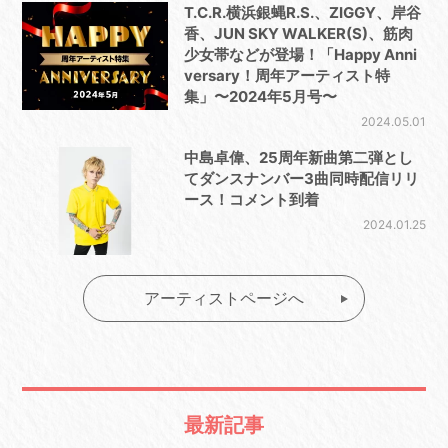
T.C.R.横浜銀蝿R.S.、ZIGGY、岸谷
香、JUN SKY WALKER(S)、筋肉
少女帯などが登場！「Happy Anni
versary！周年アーティスト特
集」〜2024年5月号〜
2024.05.01
中島卓偉、25周年新曲第二弾とし
てダンスナンバー3曲同時配信リリ
ース！コメント到着
2024.01.25
アーティストページへ
最新記事