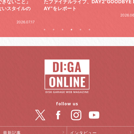
と」
たファイナルライブ、DAY2“GOODBYE D
レポ
ルの
AY”をレポート
2026.06.19
.07.17
follow us
最新記事
インタビュー