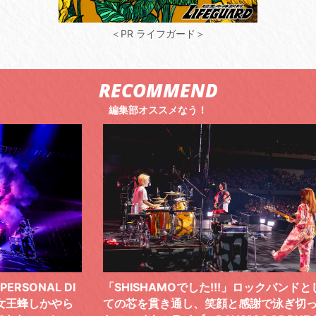
＜PR ライフガード＞
RECOMMEND
編集部オススメなう！
 DI
「SHISHAMOでした!!!」ロックバンドとし
TO
やら
ての芯を貫き通し、笑顔と感謝で泳ぎ切っ
気感