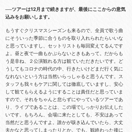
──ツアーは12月まで続きますが、最後にここからの意気
込みをお願いします。
もうすぐクリスマスシーズンも来るので、全員で歌う曲
にそういった季節に合うものを取り入れられたらいいな
と思っていますし、セットリストも毎回変えてるんです
よ。昼と夜で一曲もかぶらないときもあって。だからも
う是非ね、２公演観れる方は観ていただきたいです。ど
うしてもコロナの時代の中、行きたいけどまだ行く気に
なれないという方は当然いらっしゃると思うんです。ス
タッフも我々もケアに関しては徹底していますし、安心
して観てもらえるようにすることは責任だと思っていま
すので。それをちゃんと怠らずにやっているツアーであ
り、ライブであることは、この場でしっかりお伝えした
いです。もちろん、会場に来たとしても、不安はあって
当然だと思うんですよ。誰かが咳き込んでいたら、大丈
夫かなと思ってしまったりとか。でも、観終わった後に