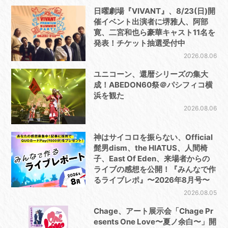
日曜劇場『VIVANT』、8/23(日)開
催イベント出演者に堺雅人、阿部
寛、二宮和也ら豪華キャスト11名を
発表！チケット抽選受付中
2026.08.06
ユニコーン、還暦シリーズの集大
成！ABEDON60祭＠パシフィコ横
浜を観た
2026.08.06
神はサイコロを振らない、Official
髭男dism、the HIATUS、人間椅
子、East Of Eden、来場者からの
ライブの感想を公開！『みんなで作
るライブレポ』〜2026年8月号〜
2026.08.05
Chage、アート展示会「Chage Pr
esents One Love〜夏ノ余白〜」開