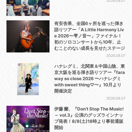
2026.08.07
有安杏果、全国6ヶ所を巡った弾き
語りツアー「A Little Harmony Liv
e 2026〜雫ノ音〜」ファイナル！
初のソロコンサートから10年、止
むことのない成長を見せたステージ
2026.08.07
ハナレグミ、北関東＆中国山陰、東
京大阪を巡る弾き語りツアー『fara
way so close 2026 〜ハナレグミ
with sweet thing♡〜』10月より
開催決定
2026.08.07
伊藤 蘭、『Don’t Stop The Music!
～ vol.3』公演のグッズラインナッ
プ発表！8/8(土)18時より事前通販
開始