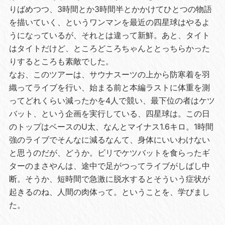
りばめつつ、3時間とか3時間半とかかけてひとつの物語
を描いていく、というワンマンを最近の四星球はやるよ
うになっているが、それとは違って新鮮。あと、タイト
はタイトだけど、ところどころちゃんととっちらかった
りするところも素敵でした。
なお、このツアーは、サウナスーツの上から防寒着を羽
織ってライブを行い、始まる前と本編ラストに体重を測
ってどれくらい減ったかを4人で競い、最下位の者はケツ
バット、という企画を実行している、四星球は。この日
のトップはベースのU太、なんとマイナス1.6キロ。1時間
強のライブでそんなに減るなんて、身体にいいわけない
と思うのだが、どうか。ビリでケツバットを食らったギ
ターのまさやんは、途中で足がつってライブがしばし中
断。そうか、短時間で急激に脱水するとそういう症状が
起きるのね、人間の肉体って。ということを、学びまし
た。