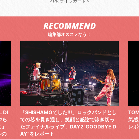
＜PR ライフガード＞
RECOMMEND
編集部オススメなう！
 DI
「SHISHAMOでした!!!」ロックバンドとし
TO
やら
ての芯を貫き通し、笑顔と感謝で泳ぎ切っ
気感
と」
たファイナルライブ、DAY2“GOODBYE D
レポ
ルの
AY”をレポート