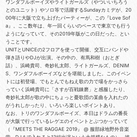
ワンダフルボーイズやライトガールズ（やついいちろう
とのユニット）やソロ等で活躍するSundayカミデが、20
00年に大阪で立ち上げたパーティーが、この『Love Sof
a』。ここ数年は、年一回くらいのペースで東京でも行う
ようになっていて、その2019年版がこの日だった、とい
うことです。
UNITとUNICEの2フロアを使って開催、交互にバンドや
弾き語りやDJが出演。その中の、有馬和樹（おとぎ
話）、浜崎貴司、奇妙礼太郎、ライトガールズ、DENIM
S、ワンダフルボーイズなどを堪能しました。このイベン
トには初登場、でもとんでもねえ歌の力で場をかっさら
っていく浜崎貴司に「さすが百戦錬磨」と感服したり、
奇妙礼太郎が歌の中にちょっと憂歌団の某曲を入れたの
がうれしかったり、いろいろ楽しいポイントあり。
なお、トリのワンダフルボーイズ、本日はドラムの番長
が大阪で行っているレゲエのイベントとぶつかっていて
（『MEETS THE RAGGAE 2019』 @ 服部緑地野外音楽
堂、DJまで入れると13組出演という大規模なもの）、彼