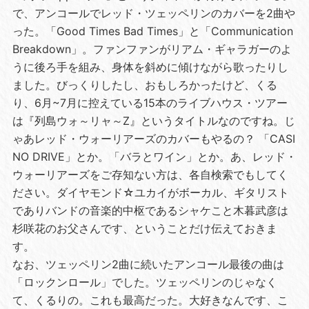
で、アンコールでレッド・ツェッペリンのカバーを2曲や
った。「Good Times Bad Times」と「Communication
Breakdown」。ファンファンがリアム・ギャラガーのよ
うに後ろ手を組み、身体を斜めに傾けながら歌ったりし
ました。びっくりしたし、おもしろかったけど、くる
り、6月~7月に控えている15本のライブハウス・ツアー
は『列島ウォ～リャ～Z』というタイトルなのですね。じ
ゃあレッド・ウォーリアーズのカバーもやるの？ 「CASI
NO DRIVE」とか。「バラとワイン」とか。あ、レッド・
ウォーリアーズをご存知ない方は、各自検索でもしてく
ださい。ダイヤモンド☆ユカイがボーカル、ギタリスト
でありバンドの音楽的中枢であるシャケこと木暮武彦は
杉咲花のお父さんです、ということだけ伝えておきま
す。
なお、ツェッペリン2曲に続いたアンコール最後の曲は
「ロックンロール」でした。ツェッペリンのじゃなく
て、くるりの。これも最高だった。大好きなんです、こ