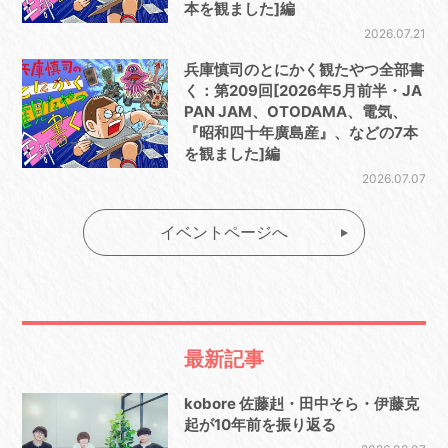
本を観ました]編
2026.07.21
兵庫慎司のとにかく観たやつ全部書
く：第209回[2026年5月前半・JA
PAN JAM、OTODAMA、電気、
『昭和四十年廣島産』、などの7本
を観ました]編
2026.07.07
イベントページへ
最新記事
kobore 佐藤赳・田中そら・伊藤克
起が10年前を振り返る