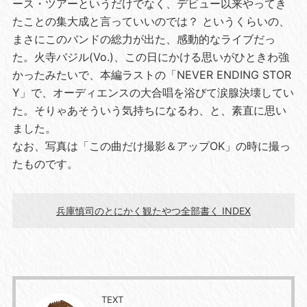
ース・ツアーというだけでなく、デビュー以来やってき
たことの集大成と言っていいのでは？ というくらいの、
まさにこのバンドの総力が出た、感動的なライブだっ
た。火寺バジル(Vo.)、この日にかける思いがひときわ強
かったみたいで、本編ラストの「NEVER ENDING STOR
Y」で、オーディエンスの大合唱を浴びて涙腺決壊してい
た。そりゃあそういう気持ちになるわ、と、素直に思い
ました。
なお、写真は「この曲だけ撮影＆アップOK」の時に撮っ
たものです。
兵庫慎司のとにかく観たやつ全部書く INDEX
TEXT