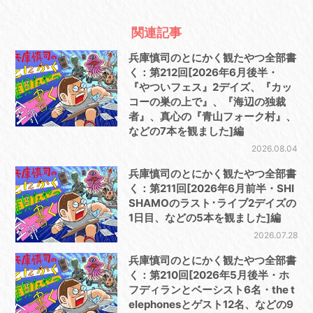
関連記事
兵庫慎司のとにかく観たやつ全部書
く：第212回[2026年6月後半・
『やついフェス』2デイズ、『カッ
コーの巣の上で』、『海辺の独裁
者』、真心の『青山フォーク村』、
などの7本を観ました]編
2026.08.04
兵庫慎司のとにかく観たやつ全部書
く：第211回[2026年6月前半・SHI
SHAMOのラスト･ライブ2デイズの
1日目、などの5本を観ました]編
2026.07.28
兵庫慎司のとにかく観たやつ全部書
く：第210回[2026年5月後半・ホ
フディランとベーシスト6名・the t
elephonesとゲスト12名、などの9