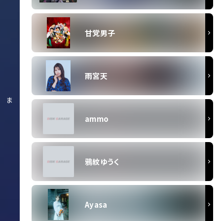
甘党男子
雨宮天
ま
ammo
鴉紋ゆうく
Ayasa