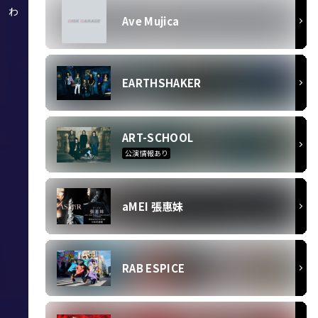
わ
Ave Mujica
EARTHSHAKER
ART-SCHOOL
公演情報あり
aMEI 張惠妹
RAB ESPICE