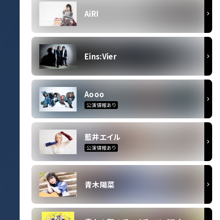
AiRI
Eins:Vier
Aooo
公演情報あり
藍井エイル
公演情報あり
青木陽菜