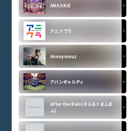
ANAⓇKIE
アニ×ワラ
Anonymouz
アバンギャルディ
After the Rain（そらる×まふま
ふ）