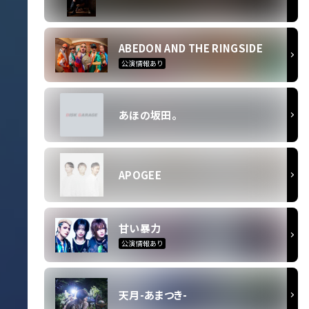
ABEDON AND THE RINGSIDE
公演情報あり
あほの坂田。
APOGEE
甘い暴力
公演情報あり
天月-あまつき-