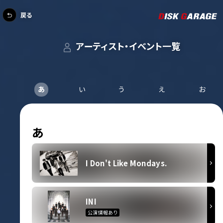
戻る
アーティスト・イベント一覧
あ
い
う
え
お
あ
I Don't Like Mondays.
INI
公演情報あり