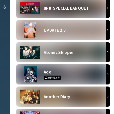
な
uP!!!SPECIAL BANQUET
UPDATE 2.0
Atomic Skipper
Ado
公演情報あり
Another Diary