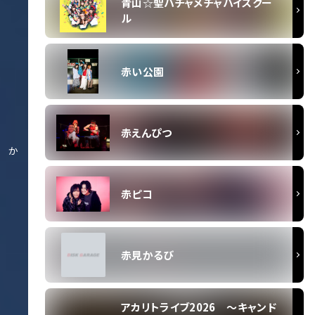
青山☆聖ハチャメチャハイスクー
ル
赤い公園
赤えんぴつ
か
赤ピコ
赤見かるび
アカリトライブ2026 ～キャンド