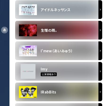
アイドルネッサンス
あ
生憎の雨。
I'mew（あいみゅう）
Imy
公演情報あり
IRabBits