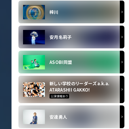
梓川
安月名莉子
ASOBI同盟
新しい学校のリーダーズ a.k.a.
ATARASHII GAKKO!
公演情報あり
安達勇人