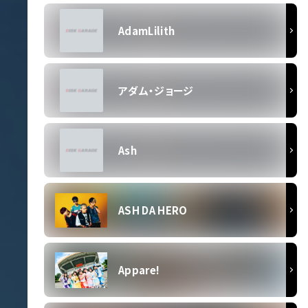
AdamLilith
アダム・ジョージ
Ash
ASH DA HERO
Appare!