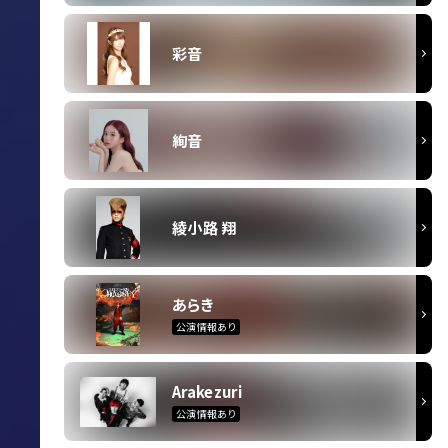
彩音
絢音
綾小路 翔
あらき
公演情報あり
Arakezuri
公演情報あり