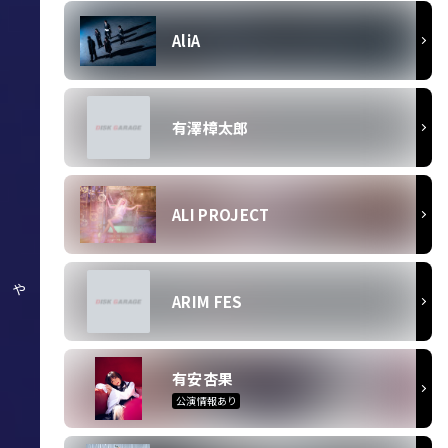
AliA
有澤樟太郎
ALI PROJECT
や
ARIM FES
有安杏果
公演情報あり