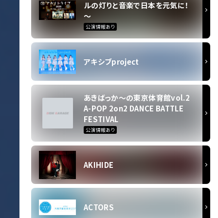
ルの灯りと音楽で日本を元気に！
～
公演情報あり
アキシブproject
あきばっか〜の東京体育館vol.2
A-POP 2on2 DANCE BATTLE
FESTIVAL
公演情報あり
AKIHIDE
ACTORS