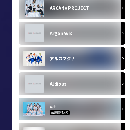
ARCANA PROJECT
Argonavis
アルスマグナ
Aldious
α＋
公演情報あり