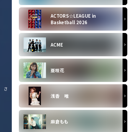
ACTORS☆LEAGUE in
Basketball 2026
ACME
亜咲花
さ
浅香 唯
麻倉もも