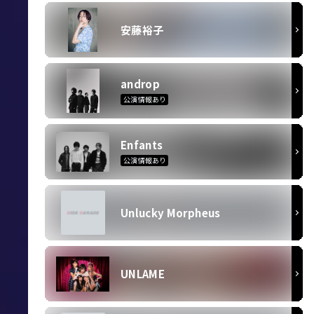
安藤裕子
androp
公演情報あり
Enfants
公演情報あり
Unlucky Morpheus
UNLAME