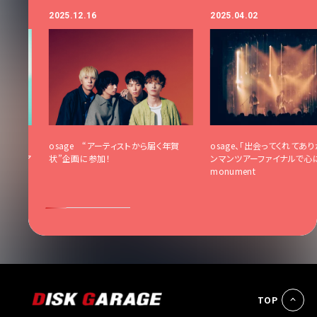
2025.12.16
2025.04.02
グメント
osage “アーティストから届く年賀
osage、「出会ってくれてあ
ンマンツア
状”企画に参加！
ンマンツアーファイナルで心
ンタビュ
monument
TOP