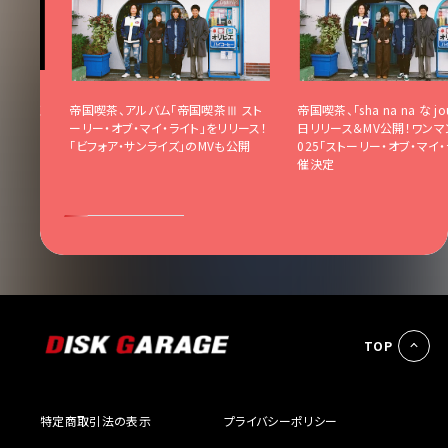
の締めく
帝国喫茶、アルバム｢帝国喫茶Ⅲ スト
帝国喫茶、｢sha na na な jo
ト画像&
ーリー・オブ・マイ・ライト｣をリリース！
日リリース＆MV公開！ワンマ
｢ビフォア・サンライズ｣のMVも公開
025「ストーリー・オブ・マイ
催決定
TOP
特定商取引法の表示
プライバシーポリシー