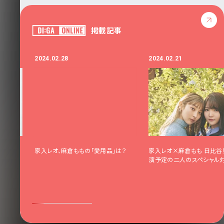
掲載記事
2024.02.28
2024.02.21
テージは
家入レオ、麻倉ももの「愛用品」は？
家入レオ×麻倉もも 日比谷
n Music
演予定の二人のスペシャル
ストラと共
んだロン