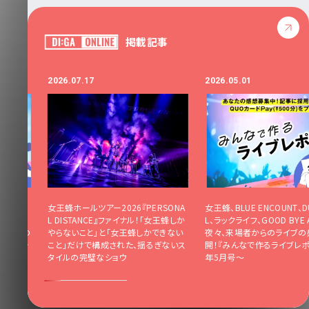
掲載記事
2026.07.17
2026.05.01
ファンキー
女王蜂ホールツアー2026『PERSONA
女王蜂、BLUE ENCOUNT、D
TS、及川
L DISTANCE』ファイナル！「女王蜂しか
L、ラックライフ、GOOD BYE A
場者からの
やらないこと」と「女王蜂しかできない
夜々、来場者からのライブの
で作るラ
こと」だけで構成された、揺るぎないス
開！『みんなで作るライブレポ』
タイルの完璧なショウ
年5月号〜