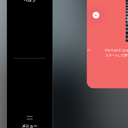
ヘルプ
プライバシーポ
このサイトにつ
サイトマップ
会社情報
株式会社ディス
会社概要
会場一
採用について
the band apart 約5年振り、9枚目フルアルバ
the band 
ム・レコ発ワンマンツアー開催決定！
スタートした
中止／延期の
過去の公演
検索
公演
メニュー