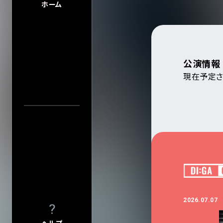
FAQ
ホーム
FAQの内容をキーワード
INFO
INFO一覧
アーティスト・公演名で探す
DI:GA
DI:GA ONLIN
公演情報
フリーペーパー 
現在予定さ
公演日カレ
企業・
学校の方へ
イベント協賛に
公演日で探す
広告掲載につ
会館自主公演
年
学園祭お問い
当日券情報
チケットの団体
グループ鑑賞に
会場で探す
その他情報
興行主の同意
今週発売の公演
転売チケット報
2022.04.01
2026.07.07
入力内容をクリ
サイト
について
特定商取引法