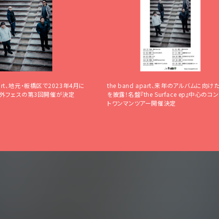
リシー
いて
クガレージ
覧
apart、地元・板橋区で2023年4月に
the band apart、来年のアルバムに向け
野外フェスの第3回開催が決定
を披露！名盤『the Surface ep』中心のコ
トワンマンツアー開催決定
詳しく公演を
探す