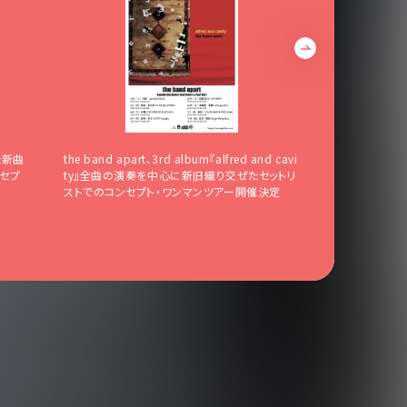
た新曲
the band apart、3rd album『alfred and cavi
the band
ンセプ
ty』全曲の演奏を中心に新旧織り交ぜたセットリ
される25周年記
ストでのコンセプト・ワンマンツアー開催決定