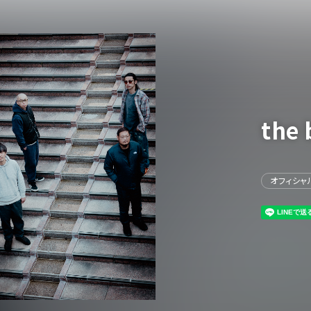
the 
イベント一覧
オフィシャ
ダー
演
のチケットについて
演
場・配慮対応について
その他