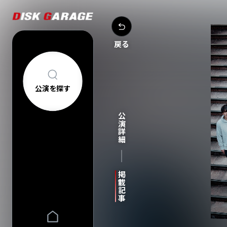
戻る
公演を探す
公演を探す
アーティスト・
公演詳細
新着公演
FAQ
公演日カレン
今週発売の公
当日券情報
チケットの買い方について
購入後
掲載記事
中止/延期の公
コンサートについて
車椅子でのご来
過去公演
祝い花・プレゼントについて
ヘルプ
会場一覧