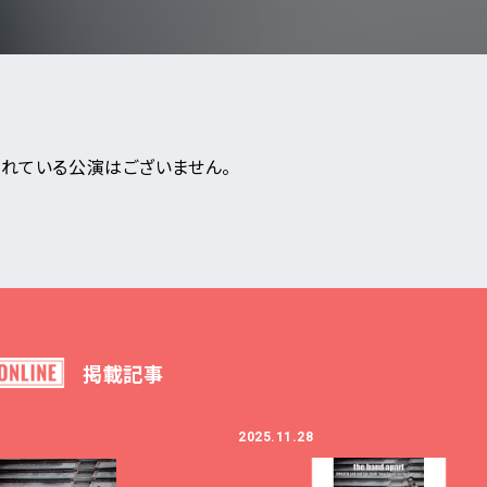
から検索
E
DI:GA
れている公演はございません。
ンダー
ついて
いて
事業のご案内
月
日
合わせ
アーティスト・
販売について
イベント一覧
ついて
掲載記事
なきチケット転売の禁止
新着公演
告フォーム
2025.11.28
ア
の表示